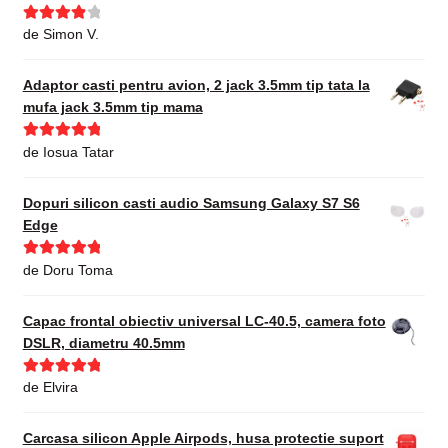
Evaluat la
de Simon V.
4
din 5
Adaptor casti pentru avion, 2 jack 3.5mm tip tata la
mufa jack 3.5mm tip mama
Evaluat la
5
de Iosua Tatar
din 5
Dopuri silicon casti audio Samsung Galaxy S7 S6
Edge
Evaluat la
5
de Doru Toma
din 5
Capac frontal obiectiv universal LC-40.5, camera foto
DSLR, diametru 40.5mm
Evaluat la
5
de Elvira
din 5
Carcasa silicon Apple Airpods, husa protectie suport