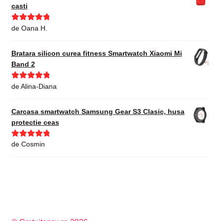
casti
Evaluat la
5
de Oana H.
din 5
Bratara silicon curea fitness Smartwatch Xiaomi Mi
Band 2
Evaluat la
5
de Alina-Diana
din 5
Carcasa smartwatch Samsung Gear S3 Clasic, husa
protectie ceas
Evaluat la
5
de Cosmin
din 5