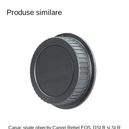
Produse similare
Capac spate obiectiv Canon Rebel EOS, DSLR si SLR