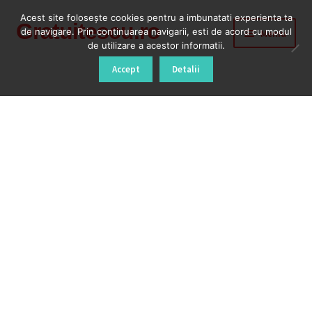
Acest site foloseşte cookies pentru a imbunatati experienta ta
Gratuitescu.ro
Sari
Sari
de navigare. Prin continuarea navigarii, esti de acord cu modul
Meniu
la
la
de utilizare a acestor informatii.
navigare
conținut
Prima pagină
Accept
Detalii
Blog
Cod Deblocare Radio, Decodare Casetofon Auto
Contact
Contul meu
Coș
Despre