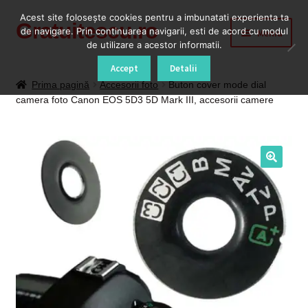
Acest site foloseşte cookies pentru a imbunatati experienta ta
Gratuitescu.ro
Sari
Sari
de navigare. Prin continuarea navigarii, esti de acord cu modul
Meniu
la
la
de utilizare a acestor informatii.
navigare
conținut
Prima pagină
Accept
Detalii
Prima pagină
Accesorii foto
Buton cover mode dial
camera foto Canon EOS 5D3 5D Mark III, accesorii camere
Blog
Cod Deblocare Radio, Decodare Casetofon Auto
Contact
Contul meu
Coș
Despre