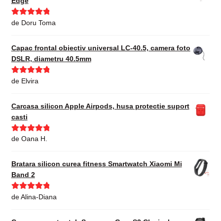
Edge
Evaluat la
5
de Doru Toma
din 5
Capac frontal obiectiv universal LC-40.5, camera foto
DSLR, diametru 40.5mm
Evaluat la
5
de Elvira
din 5
Carcasa silicon Apple Airpods, husa protectie suport
casti
Evaluat la
5
de Oana H.
din 5
Bratara silicon curea fitness Smartwatch Xiaomi Mi
Band 2
Evaluat la
5
de Alina-Diana
din 5