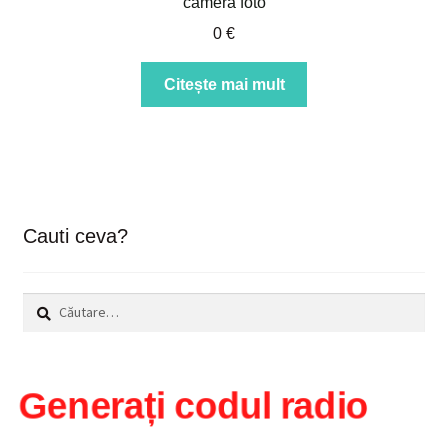
camera foto
0
€
Citește mai mult
Cauti ceva?
Caută
după:
Generați codul radio