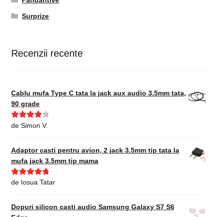
Surprize
Recenzii recente
Cablu mufa Type C tata la jack aux audio 3.5mm tata,
90 grade
Evaluat la
de Simon V.
4
din 5
Adaptor casti pentru avion, 2 jack 3.5mm tip tata la
mufa jack 3.5mm tip mama
Evaluat la
5
de Iosua Tatar
din 5
Dopuri silicon casti audio Samsung Galaxy S7 S6