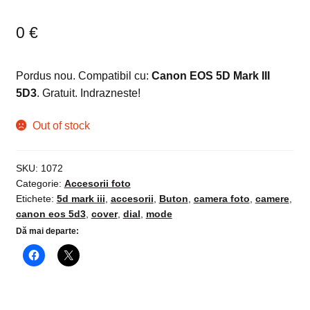
0
€
Pordus nou. Compatibil cu:
Canon EOS 5D Mark III
5D3
. Gratuit. Indrazneste!
Out of stock
SKU:
1072
Categorie:
Accesorii foto
Etichete:
5d mark iii
,
accesorii
,
Buton
,
camera foto
,
camere
,
canon eos 5d3
,
cover
,
dial
,
mode
Dă mai departe: