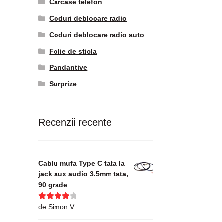
Carcase telefon
Coduri deblocare radio
Coduri deblocare radio auto
Folie de sticla
Pandantive
Surprize
Recenzii recente
Cablu mufa Type C tata la
jack aux audio 3.5mm tata,
90 grade
Evaluat la
de Simon V.
4
din 5