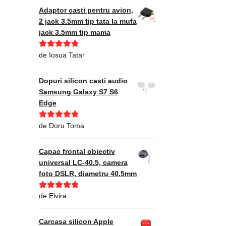
Adaptor casti pentru avion,
2 jack 3.5mm tip tata la mufa
jack 3.5mm tip mama
Evaluat la
5
de Iosua Tatar
din 5
Dopuri silicon casti audio
Samsung Galaxy S7 S6
Edge
Evaluat la
5
de Doru Toma
din 5
Capac frontal obiectiv
universal LC-40.5, camera
foto DSLR, diametru 40.5mm
Evaluat la
5
de Elvira
din 5
Carcasa silicon Apple