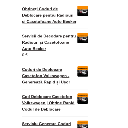
Obțineți Coduri de
Deblocare pentru Radiouri
și Casetofoane Auto Becker
Servicii de Decodare pentru
Radiouri și Casetofoane
Auto Becker
0
€
Coduri de Deblocare
Casetofon Volkswagen -
Generează Rapid și Ușor
Cod Deblocare Casetofon
Volkswagen | Obține Rapid
Codul de Deblocare
Serviciu Generare Coduri