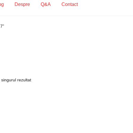
og
Despre
Q&A
Contact
ecodare Casetofon Auto
Contact
Contul meu
Coș
Despre
 7”
ca de utilizare cookie
Privacy Policy
 singurul rezultat