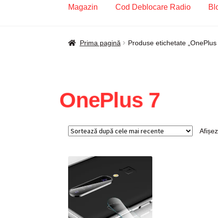
Magazin
Cod Deblocare Radio
Bl
Prima pagină
Blog
Cod Deblocare Radio, D
Prima pagină
Produse etichetate „OnePlus
Intrebari si raspunsuri
Magazin
Plată
Politi
OnePlus 7
Afișez