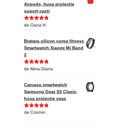
Airpods, husa protectie
suport casti
Evaluat la
5
de Oana H.
din 5
Bratara silicon curea fitness
Smartwatch Xiaomi Mi Band
2
Evaluat la
5
de Alina-Diana
din 5
Carcasa smartwatch
Samsung Gear S3 Clasic,
husa protectie ceas
Evaluat la
5
de Cosmin
din 5