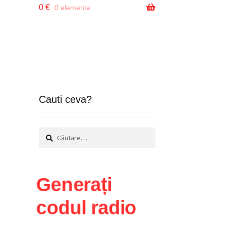
0
€
0 elemente
Cauti ceva?
Caută
după:
Generați
codul radio