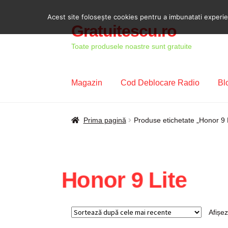
Acest site foloseşte cookies pentru a imbunatati experient
Gratuitescu.ro
Sari
Sari
la
la
Toate produsele noastre sunt gratuite
navigare
conținut
Magazin
Cod Deblocare Radio
Bl
Prima pagină
Blog
Cod Deblocare Radio, D
Prima pagină
Produse etichetate „Honor 9 
Intrebari si raspunsuri
Magazin
Plată
Politi
Honor 9 Lite
Afișez