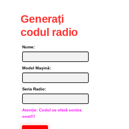
Generați
codul radio
Nume:
Model Mașină:
Seria Radio:
Atenție: Codul se oferă contra
cost!!!