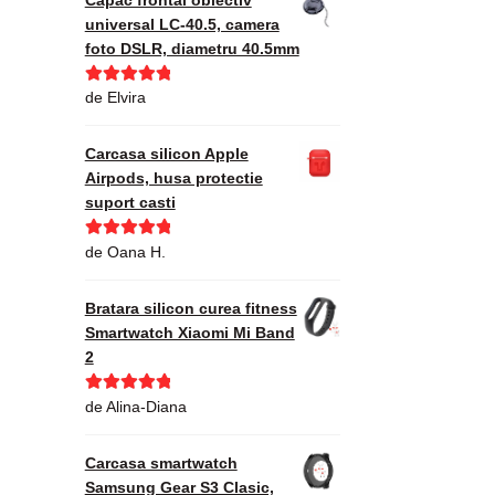
universal LC-40.5, camera
foto DSLR, diametru 40.5mm
Evaluat la
5
de Elvira
din 5
Carcasa silicon Apple
Airpods, husa protectie
suport casti
Evaluat la
5
de Oana H.
din 5
Bratara silicon curea fitness
Smartwatch Xiaomi Mi Band
2
Evaluat la
5
de Alina-Diana
din 5
Carcasa smartwatch
Samsung Gear S3 Clasic,