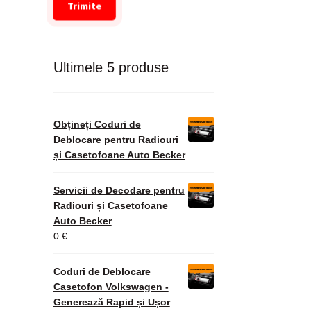
Trimite
Ultimele 5 produse
Obțineți Coduri de
Deblocare pentru Radiouri
și Casetofoane Auto Becker
Servicii de Decodare pentru
Radiouri și Casetofoane
Auto Becker
0
€
Coduri de Deblocare
Casetofon Volkswagen -
Generează Rapid și Ușor