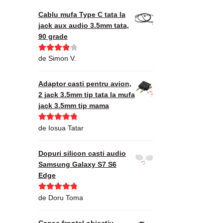
Cablu mufa Type C tata la
jack aux audio 3.5mm tata,
90 grade
Evaluat la
de Simon V.
4
din 5
Adaptor casti pentru avion,
2 jack 3.5mm tip tata la mufa
jack 3.5mm tip mama
Evaluat la
5
de Iosua Tatar
din 5
Dopuri silicon casti audio
Samsung Galaxy S7 S6
Edge
Evaluat la
5
de Doru Toma
din 5
Capac frontal obiectiv