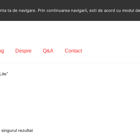
a ta de navigare. Prin continuarea navigarii, esti de acord cu modul de u
og
Despre
Q&A
Contact
ecodare Casetofon Auto
Contact
Contul meu
Coș
Despre
Lite”
ca de utilizare cookie
Privacy Policy
 singurul rezultat