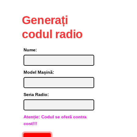
Generați
codul radio
Nume:
Model Mașină:
Seria Radio:
Atenție: Codul se oferă contra
cost!!!