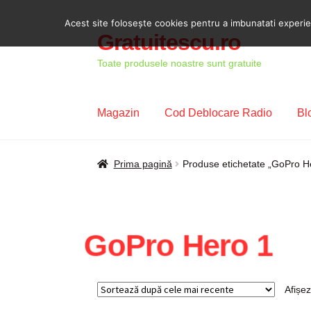
Acest site foloseşte cookies pentru a imbunatati experient
Gratuitescu.ro
Sari
Sari
la
la
Toate produsele noastre sunt gratuite
navigare
conținut
Magazin
Cod Deblocare Radio
Bl
Prima pagină
Blog
Cod Deblocare Radio, D
Prima pagină
Produse etichetate „GoPro H
Intrebari si raspunsuri
Magazin
Plată
Politi
GoPro Hero 1
Afișez