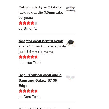
Cablu mufa Type C tata la
jack aux audio 3.5mm tata,
90 grade
Evaluat la
de Simon V.
4
din 5
Adaptor casti pentru avion,
2 jack 3.5mm tip tata la mufa
jack 3.5mm tip mama
Evaluat la
5
de Iosua Tatar
din 5
Dopuri silicon casti audio
Samsung Galaxy S7 S6
Edge
Evaluat la
5
de Doru Toma
din 5
Capac frontal obiectiv