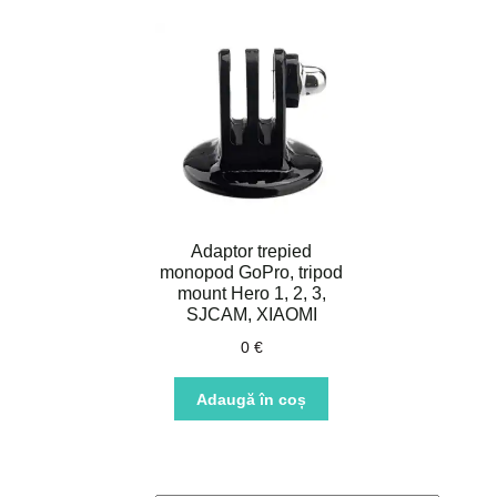
Adaptor trepied
monopod GoPro, tripod
mount Hero 1, 2, 3,
SJCAM, XIAOMI
0
€
Adaugă în coș