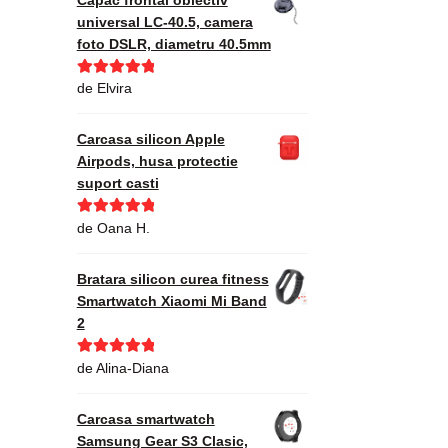
universal LC-40.5, camera
foto DSLR, diametru 40.5mm
Evaluat la
5
de Elvira
din 5
Carcasa silicon Apple
Airpods, husa protectie
suport casti
Evaluat la
5
de Oana H.
din 5
Bratara silicon curea fitness
Smartwatch Xiaomi Mi Band
2
Evaluat la
5
de Alina-Diana
din 5
Carcasa smartwatch
Samsung Gear S3 Clasic,