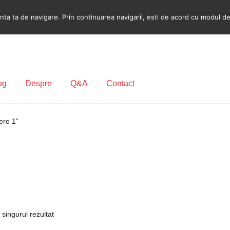
a ta de navigare. Prin continuarea navigarii, esti de acord cu modul de u
og
Despre
Q&A
Contact
ecodare Casetofon Auto
Contact
Contul meu
Coș
Despre
ero 1”
ca de utilizare cookie
Privacy Policy
 singurul rezultat