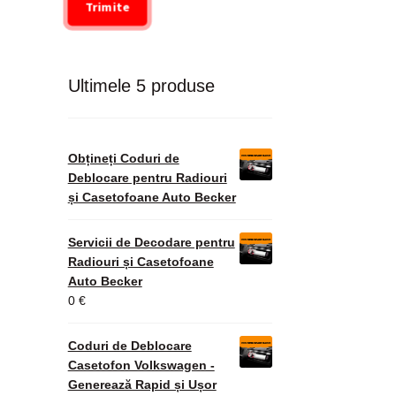
Trimite
Ultimele 5 produse
Obțineți Coduri de
Deblocare pentru Radiouri
și Casetofoane Auto Becker
Servicii de Decodare pentru
Radiouri și Casetofoane
Auto Becker
0
€
Coduri de Deblocare
Casetofon Volkswagen -
Generează Rapid și Ușor