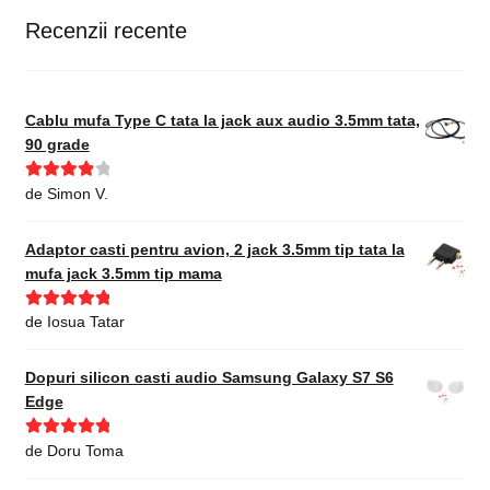
Recenzii recente
Cablu mufa Type C tata la jack aux audio 3.5mm tata,
90 grade
Evaluat la
de Simon V.
4
din 5
Adaptor casti pentru avion, 2 jack 3.5mm tip tata la
mufa jack 3.5mm tip mama
Evaluat la
5
de Iosua Tatar
din 5
Dopuri silicon casti audio Samsung Galaxy S7 S6
Edge
Evaluat la
5
de Doru Toma
din 5