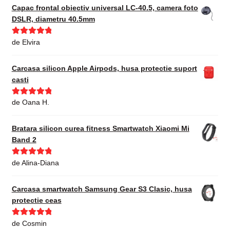
Capac frontal obiectiv universal LC-40.5, camera foto
DSLR, diametru 40.5mm
Evaluat la
5
de Elvira
din 5
Carcasa silicon Apple Airpods, husa protectie suport
casti
Evaluat la
5
de Oana H.
din 5
Bratara silicon curea fitness Smartwatch Xiaomi Mi
Band 2
Evaluat la
5
de Alina-Diana
din 5
Carcasa smartwatch Samsung Gear S3 Clasic, husa
protectie ceas
Evaluat la
5
de Cosmin