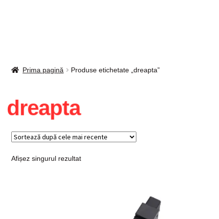
Intrebari si raspunsuri
Magazin
Plată
Prima pagină
Produse etichetate „dreapta”
Politica de utilizare cookie
dreapta
Privacy Policy
Afișez singurul rezultat