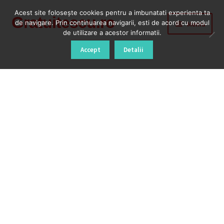
Acest site foloseşte cookies pentru a imbunatati experienta ta
Gratuitescu.ro
Sari
Sari
de navigare. Prin continuarea navigarii, esti de acord cu modul
Meniu
la
la
de utilizare a acestor informatii.
navigare
conținut
Prima pagină
Accept
Detalii
Blog
Cod Deblocare Radio, Decodare Casetofon Auto
Contact
Contul meu
Coș
Despre