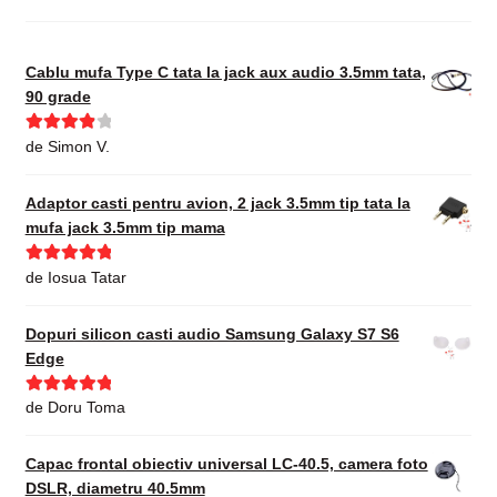
Cablu mufa Type C tata la jack aux audio 3.5mm tata,
90 grade
Evaluat la
de Simon V.
4
din 5
Adaptor casti pentru avion, 2 jack 3.5mm tip tata la
mufa jack 3.5mm tip mama
Evaluat la
5
de Iosua Tatar
din 5
Dopuri silicon casti audio Samsung Galaxy S7 S6
Edge
Evaluat la
5
de Doru Toma
din 5
Capac frontal obiectiv universal LC-40.5, camera foto
DSLR, diametru 40.5mm