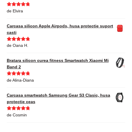
Evaluat la
5
de Elvira
din 5
Carcasa silicon Apple Airpods, husa protectie suport
casti
Evaluat la
5
de Oana H.
din 5
Bratara silicon curea fitness Smartwatch Xiaomi Mi
Band 2
Evaluat la
5
de Alina-Diana
din 5
Carcasa smartwatch Samsung Gear S3 Clasic, husa
protectie ceas
Evaluat la
5
de Cosmin
din 5