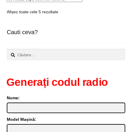
Sortat
Afișez toate cele 5 rezultate
după
cele
mai
Cauti ceva?
recente
Caută
după:
Generați codul radio
Nume:
Model Mașină: