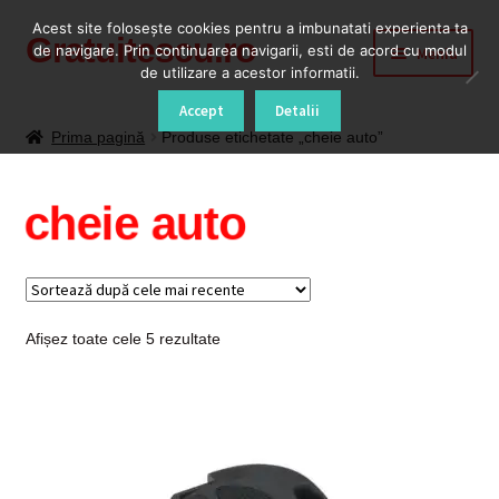
Acest site foloseşte cookies pentru a imbunatati experienta ta
Gratuitescu.ro
Sari
Sari
de navigare. Prin continuarea navigarii, esti de acord cu modul
Meniu
la
la
de utilizare a acestor informatii.
navigare
conținut
Prima pagină
Accept
Detalii
Prima pagină
Produse etichetate „cheie auto”
Blog
cheie auto
Cod Deblocare Radio, Decodare Casetofon Auto
Contact
Sortat
Afișez toate cele 5 rezultate
Contul meu
după
cele
Coș
mai
recente
Despre