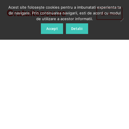
Acest site foloseşte cookies pentru a imbunatati experienta ta
Gratuitescu.ro
Sari
Sari
de navigare. Prin continuarea navigarii, esti de acord cu modul
Meniu
la
la
de utilizare a acestor informatii.
navigare
conținut
Prima pagină
Accept
Detalii
Blog
Cod Deblocare Radio, Decodare Casetofon Auto
Contact
Contul meu
Coș
Despre