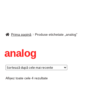
Intrebari si raspunsuri
Magazin
Plată
Prima pagină
Produse etichetate „analog”
Politica de utilizare cookie
analog
Privacy Policy
Sortat
Afișez toate cele 4 rezultate
după
cele
mai
recente