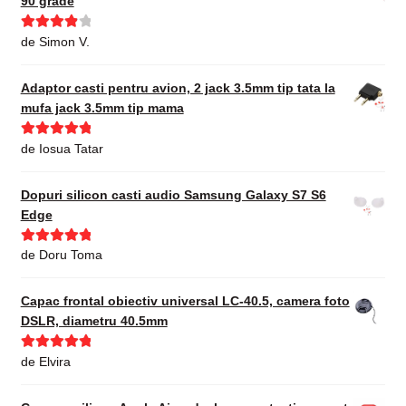
90 grade
Evaluat la
de Simon V.
4
din 5
Adaptor casti pentru avion, 2 jack 3.5mm tip tata la
mufa jack 3.5mm tip mama
Evaluat la
5
de Iosua Tatar
din 5
Dopuri silicon casti audio Samsung Galaxy S7 S6
Edge
Evaluat la
5
de Doru Toma
din 5
Capac frontal obiectiv universal LC-40.5, camera foto
DSLR, diametru 40.5mm
Evaluat la
5
de Elvira
din 5