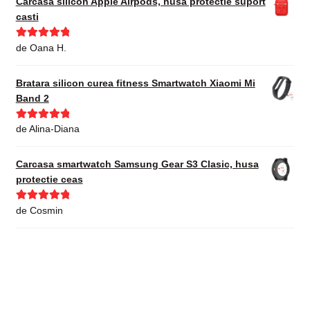
Carcasa silicon Apple Airpods, husa protectie suport
casti
Evaluat la
5
de Oana H.
din 5
Bratara silicon curea fitness Smartwatch Xiaomi Mi
Band 2
Evaluat la
5
de Alina-Diana
din 5
Carcasa smartwatch Samsung Gear S3 Clasic, husa
protectie ceas
Evaluat la
5
de Cosmin
din 5