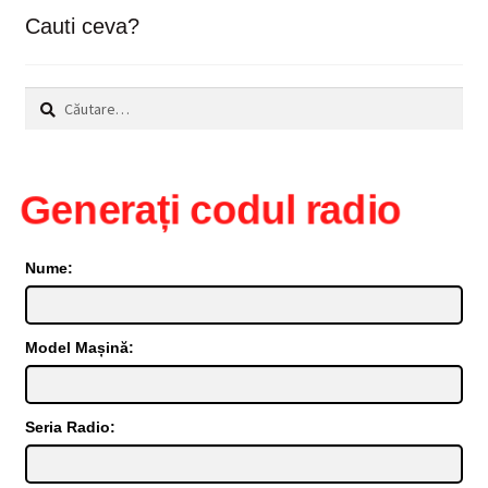
mai
Cauti ceva?
recente
Caută
după:
Generați codul radio
Nume:
Model Mașină:
Seria Radio: