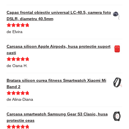
din 5
Capac frontal obiectiv universal LC-40.5, camera foto
DSLR, diametru 40.5mm
Evaluat la
5
de Elvira
din 5
Carcasa silicon Apple Airpods, husa protectie suport
casti
Evaluat la
5
de Oana H.
din 5
Bratara silicon curea fitness Smartwatch Xiaomi Mi
Band 2
Evaluat la
5
de Alina-Diana
din 5
Carcasa smartwatch Samsung Gear S3 Clasic, husa
protectie ceas