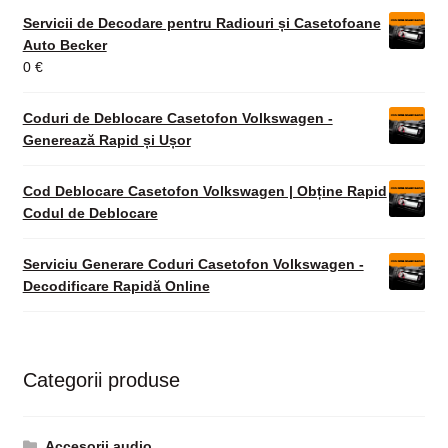
Servicii de Decodare pentru Radiouri și Casetofoane
Auto Becker
0
€
Coduri de Deblocare Casetofon Volkswagen -
Generează Rapid și Ușor
Cod Deblocare Casetofon Volkswagen | Obține Rapid
Codul de Deblocare
Serviciu Generare Coduri Casetofon Volkswagen -
Decodificare Rapidă Online
Categorii produse
Accesorii audio