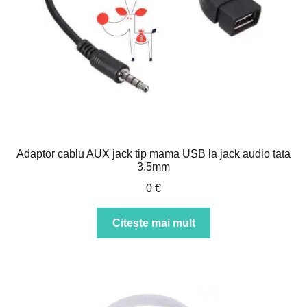
în
pagina
produsului.
Adaptor cablu AUX jack tip mama USB la jack audio tata
3.5mm
0
€
Citește mai mult