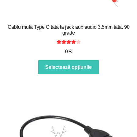
Cablu mufa Type C tata la jack aux audio 3.5mm tata, 90
grade
Evaluat la
0
€
4.00
din 5
Acest
Selectează opțiunile
produs
are
mai
multe
variații.
Opțiunile
pot
fi
alese