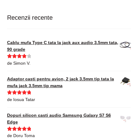
Recenzii recente
Cablu mufa Type C tata la jack aux audio 3.5mm tata,
90 grade
Evaluat la
de Simon V.
4
din 5
Adaptor casti pentru avion, 2 jack 3.5mm tip tata la
mufa jack 3.5mm tip mama
Evaluat la
5
de Iosua Tatar
din 5
Dopuri silicon casti audio Samsung Galaxy S7 S6
Edge
Evaluat la
5
de Doru Toma