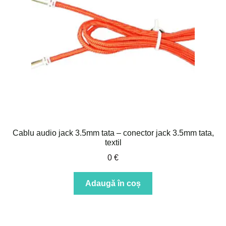
Intrebari si raspunsuri
Magazin
Plată
Politica de utilizare cookie
Privacy Policy
Cablu audio jack 3.5mm tata – conector jack 3.5mm tata,
textil
0
€
Adaugă în coș