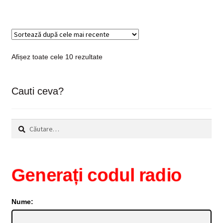
Sortat
Afișez toate cele 10 rezultate
după
cele
mai
Cauti ceva?
recente
Caută
după:
Generați codul radio
Nume: