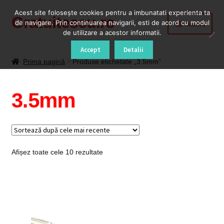
Acest site foloseşte cookies pentru a imbunatati experienta ta
Gratuitescu.ro
Sari
Sari
de navigare. Prin continuarea navigarii, esti de acord cu modul
Meniu
la
la
de utilizare a acestor informatii.
navigare
conținut
Prima pagină
Accept
Detalii
Prima pagină
Produse etichetate „3.5mm”
Blog
3.5mm
Cod Deblocare Radio, Decodare Casetofon Auto
Contact
Sortat
Afișez toate cele 10 rezultate
Contul meu
după
cele
Coș
mai
recente
Despre