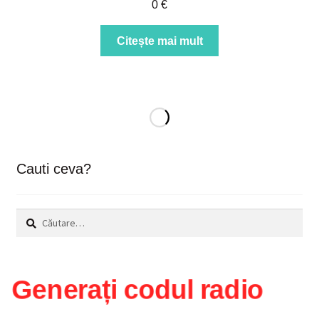
0
€
Citește mai mult
Cauti ceva?
Caută
după:
Generați codul radio