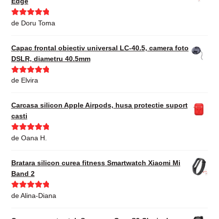
Edge
Evaluat la
5
de Doru Toma
din 5
Capac frontal obiectiv universal LC-40.5, camera foto
DSLR, diametru 40.5mm
Evaluat la
5
de Elvira
din 5
Carcasa silicon Apple Airpods, husa protectie suport
casti
Evaluat la
5
de Oana H.
din 5
Bratara silicon curea fitness Smartwatch Xiaomi Mi
Band 2
Evaluat la
5
de Alina-Diana
din 5