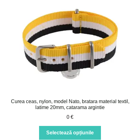
Curea ceas, nylon, model Nato, bratara material textil,
latime 20mm, catarama argintie
0
€
Acest
Selectează opțiunile
produs