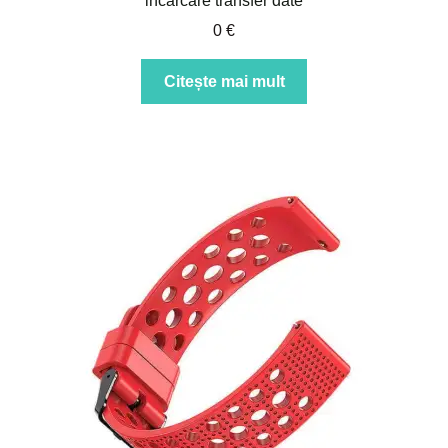
incarcare transfer date
0
€
Citește mai mult