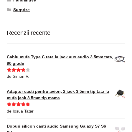
Pandantive
Surprize
Recenzii recente
Cablu mufa Type C tata la jack aux audio 3.5mm tata,
90 grade
Evaluat la
de Simon V.
4
din 5
Adaptor casti pentru avion, 2 jack 3.5mm tip tata la
mufa jack 3.5mm tip mama
Evaluat la
5
de Iosua Tatar
din 5
Dopuri silicon casti audio Samsung Galaxy S7 S6