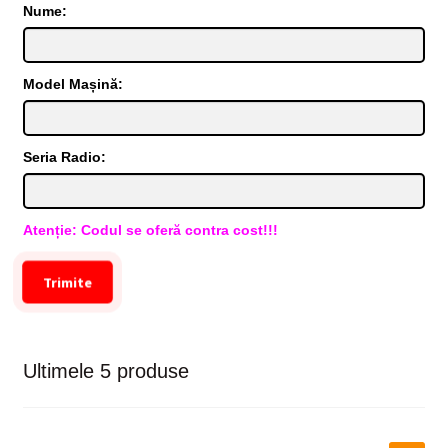
Nume:
Model Mașină:
Seria Radio:
Atenție: Codul se oferă contra cost!!!
Trimite
Ultimele 5 produse