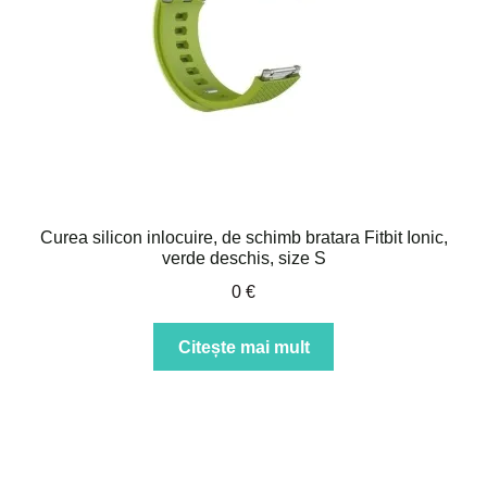
Intrebari si raspunsuri
Magazin
Plată
Politica de utilizare cookie
Curea silicon inlocuire, de schimb bratara Fitbit Ionic,
Privacy Policy
verde deschis, size S
0
€
Citește mai mult