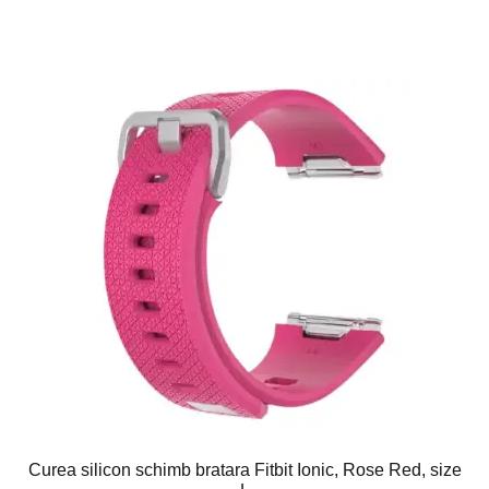
are
mai
multe
variații.
Opțiunile
pot
fi
alese
în
pagina
produsului.
Curea silicon schimb bratara Fitbit Ionic, Rose Red, size